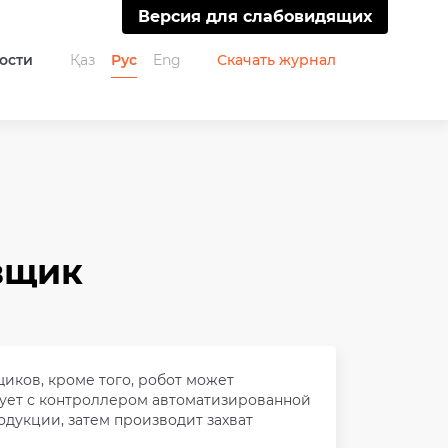
Версия для слабовидящих
ости
Қаз
Рус
Eng
Скачать журнал
вщик
иков, кроме того, робот может
вует с контроллером автоматизированной
дукции, затем производит захват