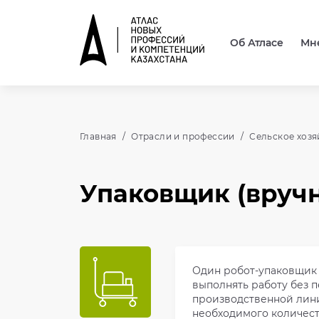
Об Атласе
Мн
Главная
Отрасли и профессии
Сельское хозя
Упаковщик (вруч
Один робот-упаковщик 
выполнять работу без 
производственной лини
необходимого количеств