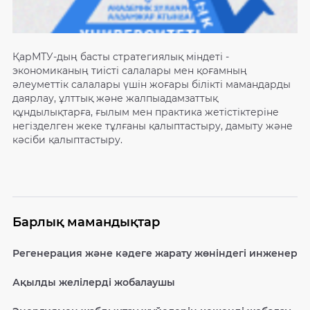
ҚарМТУ-дың басты стратегиялық міндеті -
экономиканың тиісті салалары мен қоғамның
әлеуметтік салалары үшін жоғары білікті мамандарды
даярлау, ұлттық және жалпыадамзаттық
құндылықтарға, ғылым мен практика жетістіктеріне
негізделген жеке тұлғаны қалыптастыру, дамыту және
кәсіби қалыптастыру.
Барлық мамандықтар
Регенерация және кәдеге жарату жөніндегі инженер
Ақылды желілерді жобалаушы