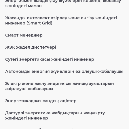
Энергиямен жабдықтау жүйелерін кешенді жобалау
жөніндегі маман
Жасанды интеллект әзірлеу және енгізу жөніндегі
инженер (Smart Grid)
Смарт менеджер
ЖЭК жедел диспетчері
Сутегі энергетикасы жөніндегі инженер
Автономды энергия жүйелерін әзірлеуші-жобалаушы
Электр және жылу энергиясы жинақтауыштарын
әзірлеуші-жобалаушы
Энергетикадағы сандық әдістер
Дәстүрлі энергетика жабдықтарын жаңғырту
жөніндегі инженер