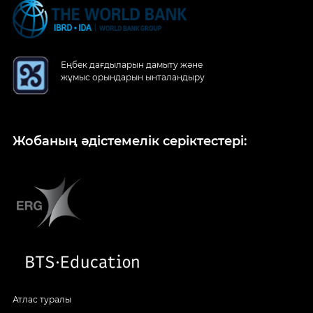
Еңбек дағдыларын дамыту және
жұмыс орындарын ынталандыру
Жобаның әдістемелік серіктестері:
Атлас туралы