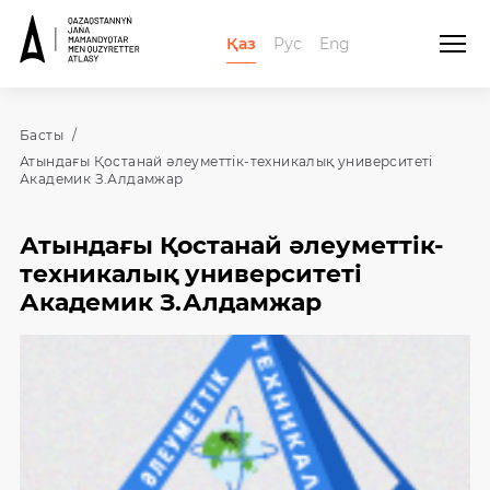
Қаз
Рус
Eng
Басты
Атындағы Қостанай әлеуметтік-техникалық университеті
Академик З.Алдамжар
Атындағы Қостанай әлеуметтік-
техникалық университеті
Академик З.Алдамжар