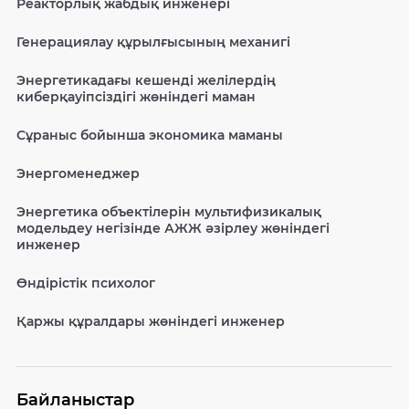
Реакторлық жабдық инженері
Генерациялау құрылғысының механигі
Энергетикадағы кешенді желілердің
киберқауіпсіздігі жөніндегі маман
Сұраныс бойынша экономика маманы
Энергоменеджер
Энергетика объектілерін мультифизикалық
модельдеу негізінде АЖЖ әзірлеу жөніндегі
инженер
Өндірістік психолог
Қаржы құралдары жөніндегі инженер
Байланыстар