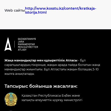
http://www.kosstu.kz/content/kratkaja-
Web сайты
istorija.html
Жаңа мамандықтар мен құзыреттілік Атласы
- бұл
сарапшылардың пікірінше, жақын арада пайда болатын жаңа
мамандықтар жиынтығы. Бұл Атластағы жақын болашақ 5-10
жылға анықталады.
Тапсырыс бойынша жасалған:
Қазақстан Республикасы Еңбек және
халықты әлеуметтік қорғау министрлігі