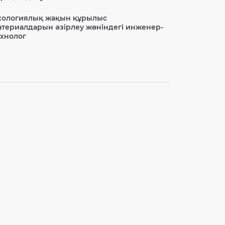
кологиялық жақын құрылыс
атериалдарын әзірлеу жөніндегі инженер-
ехнолог