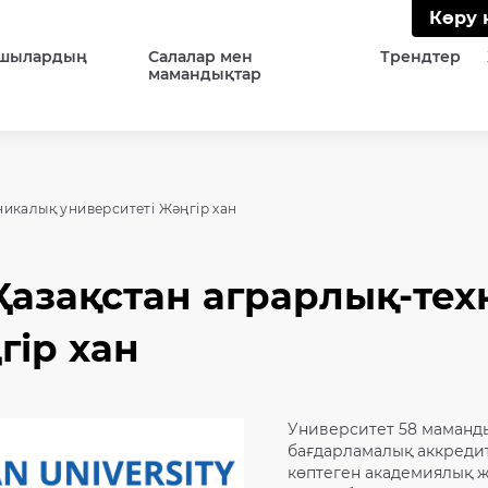
Көру 
шылардың
Салалар мен
Трендтер
мамандықтар
никалық университеті Жәңгір хан
Қазақстан аграрлық-те
гір хан
Университет 58 маманд
бағдарламалық аккредит
көптеген академиялық жә