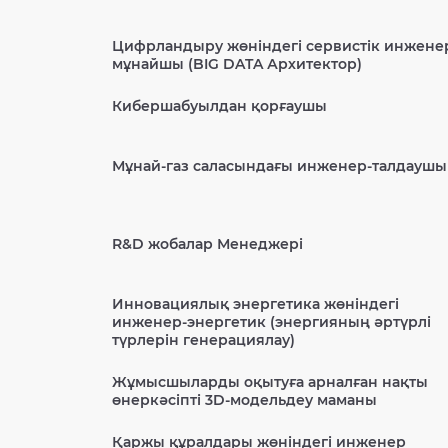
Цифрландыру жөніндегі сервистік инжене
мұнайшы (BIG DATA Архитектор)
Кибершабуылдан қорғаушы
Мұнай-газ саласындағы инженер-талдаушы
R&D жобалар Менеджері
Инновациялық энергетика жөніндегі
инженер-энергетик (энергияның әртүрлі
түрлерін генерациялау)
Жұмысшыларды оқытуға арналған нақты
өнеркәсіпті 3D-модельдеу маманы
Қаржы құралдары жөніндегі инженер