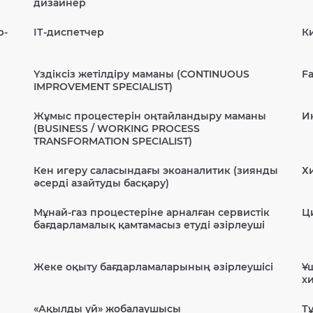
дизайнер
р-
ІТ-диспетчер
К
Үздіксіз жетілдіру маманы (CONTINUOUS
Fa
IMPROVEMENT SPECIALIST)
Жұмыс процестерін оңтайландыру маманы
И
(BUSINESS / WORKING PROCESS
TRANSFORMATION SPECIALIST)
Кен игеру саласындағы экоаналитик (зиянды
Х
әсерді азайтуды басқару)
Мұнай-газ процестеріне арналған сервистік
Ц
бағдарламалық қамтамасыз етуді әзірлеуші
Жеке оқыту бағдарламаларының әзірлеушісі
Ұ
х
«Ақылды үй» жобалаушысы
Т