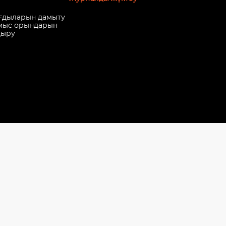
ғдыларын дамыту
мыс орындарын
дыру