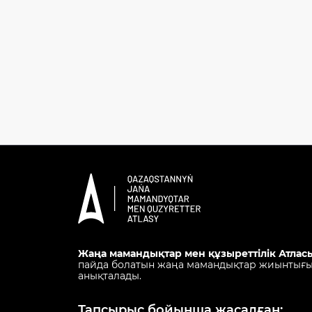
Жаңа мамандықтар мен құзыреттілік Атлас
пайда болатын жаңа мамандықтар жиынтығы.
анықталады.
Тапсырыс бойынша жасалған: