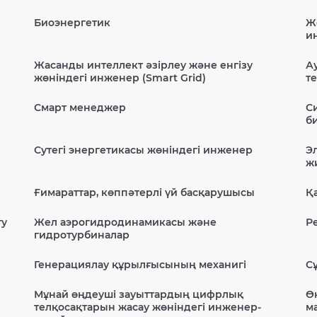
Биоэнергетик
Ж
и
Жасанды интеллект әзірлеу және енгізу
А
жөніндегі инженер (Smart Grid)
т
Смарт менеджер
С
б
Сутегі энергетикасы жөніндегі инженер
Э
ж
Ғимараттар, көппәтерлі үй басқарушысы
Қ
ту
Жел аэрогидродинамикасы және
Р
гидротурбиналар
Генерациялау құрылғысының механигі
С
Мұнай өңдеуші зауыттардың цифрлық
Ө
телқосақтарын жасау жөніндегі инженер-
м