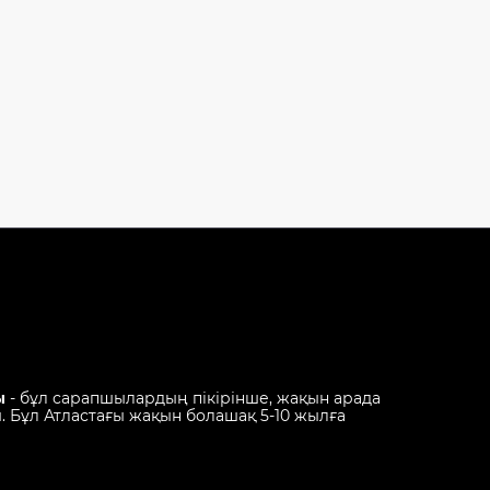
ы
- бұл сарапшылардың пікірінше, жақын арада
 Бұл Атластағы жақын болашақ 5-10 жылға