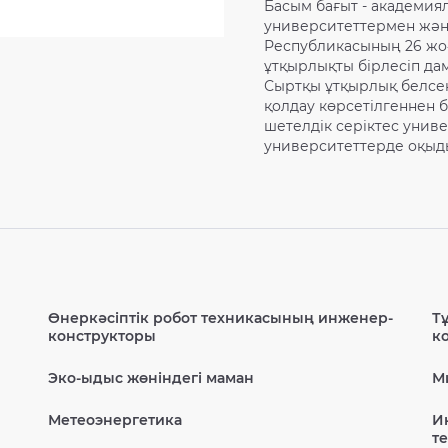
Басым бағыт - академия
университеттермен жән
Республикасының 26 ​​
ұтқырлықты бірлесіп да
Сыртқы ұтқырлық белсен
қолдау көрсетілгеннен б
шетелдік серіктес униве
университеттерде оқыд
Өнеркәсіптік робот техникасының инженер-
Т
конструкторы
к
Эко-ыдыс жөніндегі маман
М
Метеоэнергетика
И
т