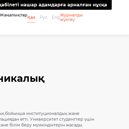
қабілеті нашар адамдарға арналған нұсқа
Жаңалықтар
Журналды
Қаз
Рус
Eng
жүктеу
хникалық
ық бойынша институционалдық және
ациядан өтті. Университет студенттер үшін
не білім беру мүмкіндіктерін жасады.