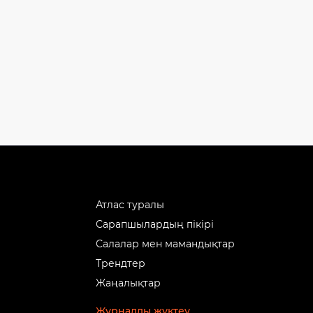
Атлас туралы
Сарапшылардың пікірі
Салалар мен мамандықтар
Трендтер
Жаңалықтар
Журналды жүктеу