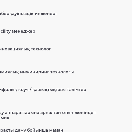
иберқауіпсіздік инженері
cility менеджер
нновациялық технолог
имиялық инжиниринг технологы
ифрлық коуч / қашықтықтағы тәлімгер
шу аппараттарына арналған отын жөніндегі
имик
ұрақты даму бойынша маман