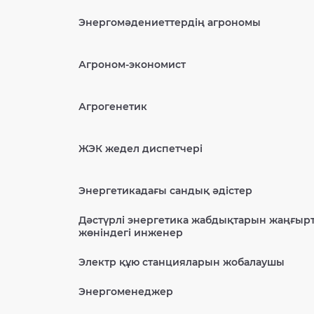
Энергомәдениеттердің агрономы
Агроном-экономист
Агрогенетик
ЖЭК жедел диспетчері
Энергетикадағы сандық әдістер
Дәстүрлі энергетика жабдықтарын жаңғыр
жөніндегі инженер
Электр құю станцияларын жобалаушы
Энергоменеджер