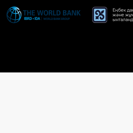
Еңбек да
және жұ
ынталан