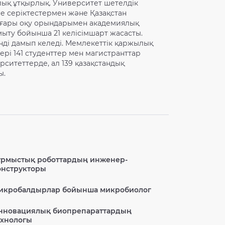
лық ұтқырлық. Университет шетелдік
е серіктестермен және Қазақстан
жоғары оқу орындарымен академиялық
мыту бойынша 21 келісімшарт жасасты.
ді дамып келеді. Мемлекеттік қаржылық
ері 141 студенттер мен магистранттар
рситеттерде, ал 139 қазақстандық
ы.
ұрмыстық роботтардың инженер-
онструкторы
икробалдырлар бойынша микробиолог
нновациялық биопрепараттардың
ехнологы