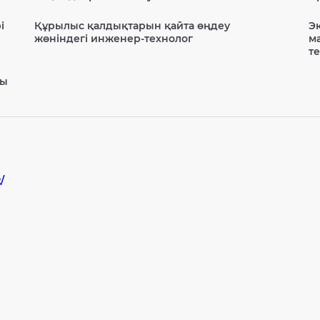
і
Құрылыс қалдықтарын қайта өңдеу
Э
жөніндегі инженер-технолог
м
т
гы
/