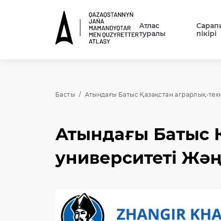
Атлас
Сарап
туралы
пікірі
Басты
Атындағы Батыс Қазақстан аграрлық-тех
Атындағы Батыс 
университеті Жәң