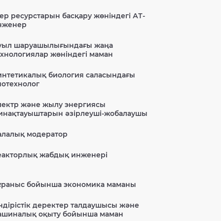
ер ресурстарын басқару жөніндегі АТ-
нженер
уыл шаруашылығындағы жаңа
ехнологиялар жөніндегі маман
интетикалық биология саласындағы
иотехнолог
лектр және жылу энергиясы
инақтауыштарын әзірлеуші-жобалаушы
алалық модератор
еакторлық жабдық инженері
ұраныс бойынша экономика маманы
ндірістік деректер талдаушысы және
ашиналық оқыту бойынша маман