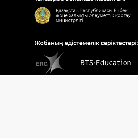
Қазақстан Республикасы Еңбек
және халықты әлеуметтік қорғау
министрлігі
Жобаның әдістемелік серіктестері:
1414
enbek.kz - негізгі сайтқа өту