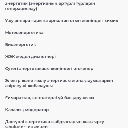
энергетик (энергияның әртүрлі түрлерін
генерациялау)
Ұшу аппараттарына арналған отын жөніндегі химик
Метеоэнергетика
Биоэнергетик
ЖЭК жедел диспетчері
Сутегі энергетикасы жөніндегі инженер
Электр және жылу энергиясы жинақтауыштарын
әзірлеуші-жобалаушы
Ғимараттар, көппәтерлі үй басқарушысы
Қалалық модератор
Дәстүрлі энергетика жабдықтарын жаңғырту
жөніндегі инженер