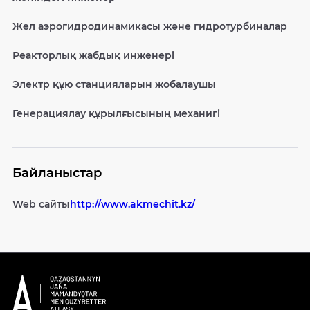
Жел аэрогидродинамикасы және гидротурбиналар
Реакторлық жабдық инженері
Электр құю станцияларын жобалаушы
Генерациялау құрылғысының механигі
Байланыстар
Web сайты
http://www.akmechit.kz/