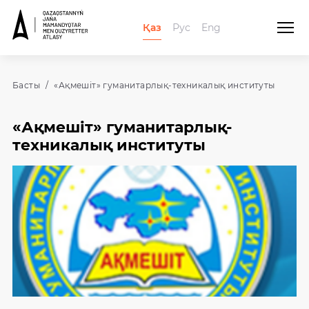
Қаз
Рус
Eng
Басты
«Ақмешіт» гуманитарлық-техникалық институты
«Ақмешіт» гуманитарлық-
техникалық институты