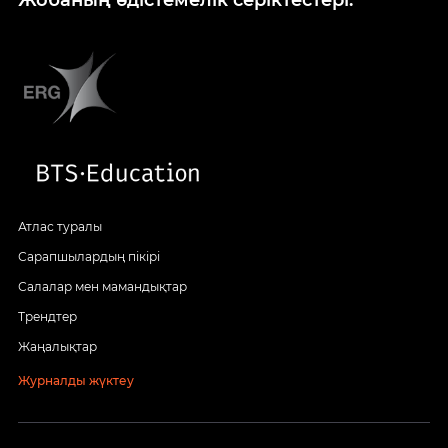
Жобаның әдістемелік серіктестері:
Атлас туралы
Сарапшылардың пікірі
Салалар мен мамандықтар
Трендтер
Жаңалықтар
Журналды жүктеу