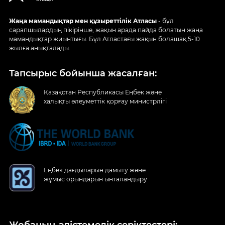
Жаңа мамандықтар мен құзыреттілік Атласы
- бұл
сарапшылардың пікірінше, жақын арада пайда болатын жаңа
мамандықтар жиынтығы. Бұл Атластағы жақын болашақ 5-10
жылға анықталады.
Тапсырыс бойынша жасалған:
Қазақстан Республикасы Еңбек және
халықты әлеуметтік қорғау министрлігі
Еңбек дағдыларын дамыту және
жұмыс орындарын ынталандыру