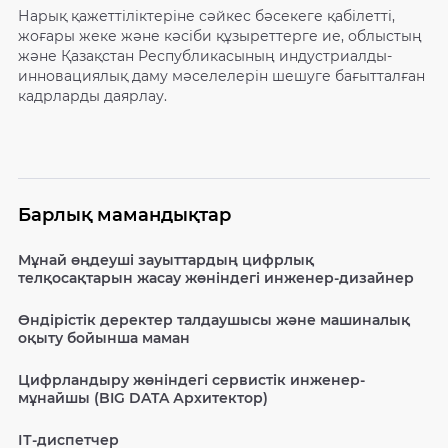
Нарық қажеттіліктеріне сәйкес бәсекеге қабілетті,
жоғары жеке және кәсіби құзыреттерге ие, облыстың
және Қазақстан Республикасының индустриалды-
инновациялық даму мәселелерін шешуге бағытталған
кадрларды даярлау.
Барлық мамандықтар
Мұнай өңдеуші зауыттардың цифрлық
телқосақтарын жасау жөніндегі инженер-дизайнер
Өндірістік деректер талдаушысы және машиналық
оқыту бойынша маман
Цифрландыру жөніндегі сервистік инженер-
мұнайшы (BIG DATA Архитектор)
ІТ-диспетчер