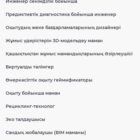
Инженер сенімділік бойынша
Предиктивтік диагностика бойынша инженер
Оқытудың жеке бағдарламаларының дизайнері
Жұмыс үдерістерін 3D-модельдеу маман
Қашықтықтан жұмыс мамандықтарының Әзірлеушісі
Виртуалды тәлімгер
Өнеркәсіптік оқыту геймификаторы
Оқыту бойынша маман
Рециклинг-технолог
Эко талдаушысы
Сандық жобалаушы (BIM маманы)