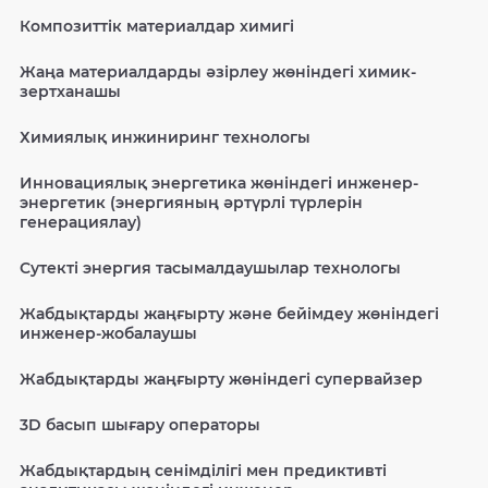
Композиттік материалдар химигі
Жаңа материалдарды әзірлеу жөніндегі химик-
зертханашы
Химиялық инжиниринг технологы
Инновациялық энергетика жөніндегі инженер-
энергетик (энергияның әртүрлі түрлерін
генерациялау)
Сутекті энергия тасымалдаушылар технологы
Жабдықтарды жаңғырту және бейімдеу жөніндегі
инженер-жобалаушы
Жабдықтарды жаңғырту жөніндегі супервайзер
3D басып шығару операторы
Жабдықтардың сенімділігі мен предиктивті