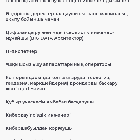
телқосақтарын жасау жөніндегі инженер-дизайнер
Өндірістік деректер талдаушысы және машиналық
оқыту бойынша маман
Цифрландыру жөніндегі сервистік инженер-
мұнайшы (BIG DATA Архитектор)
ІТ-диспетчер
Ұшқышсыз ұшу аппараттарының операторы
Кен орындарында кен шығаруда (геология,
геодезия, маркшейдерия) дрондарды басқару
жөніндегі маман
Құбыр учаскесін әмбебап басқарушы
Киберқауіпсіздік инженері
Кибершабуылдан қорғаушы