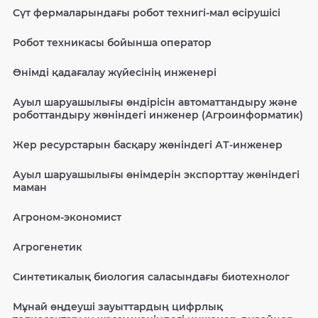
Сүт фермаларындағы робот технигі-мал өсірушісі
Робот техникасы бойынша оператор
Өнімді қадағалау жүйесінің инженері
Ауыл шаруашылығы өндірісін автоматтандыру және
роботтандыру жөніндегі инженер (Агроинформатик)
Жер ресурстарын басқару жөніндегі АТ-инженер
Ауыл шаруашылығы өнімдерін экспорттау жөніндегі
маман
Агроном-экономист
Агрогенетик
Синтетикалық биология саласындағы биотехнолог
Мұнай өңдеуші зауыттардың цифрлық