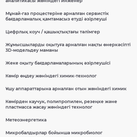
аналитикасы жөніндегі инженер
Мұнай-газ процестеріне арналған сервистік
бағдарламалық қамтамасыз етуді әзірлеуші
Цифрлық коуч / қашықтықтағы тәлімгер
Жұмысшыларды оқытуға арналған нақты өнеркәсіпті
3D-модельдеу маманы
Жеке оқыту бағдарламаларының әзірлеушісі
Көмір өңдеу жөніндегі химик-технолог
Ұшу аппараттарына арналған отын жөніндегі химик
Көмірден каучук, полипропилен, резеңке және
пластмасса жасау жөніндегі технолог
Метеоэнергетика
Микробалдырлар бойынша микробиолог