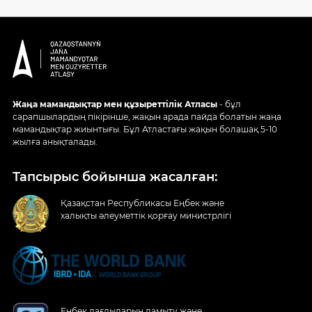
Жаңа мамандықтар мен құзыреттілік Атласы
- бұл
сарапшылардың пікірінше, жақын арада пайда болатын жаңа
мамандықтар жиынтығы. Бұл Атластағы жақын болашақ 5-10
жылға анықталады.
Тапсырыс бойынша жасалған:
Қазақстан Республикасы Еңбек және
халықты әлеуметтік қорғау министрлігі
Еңбек дағдыларын дамыту және