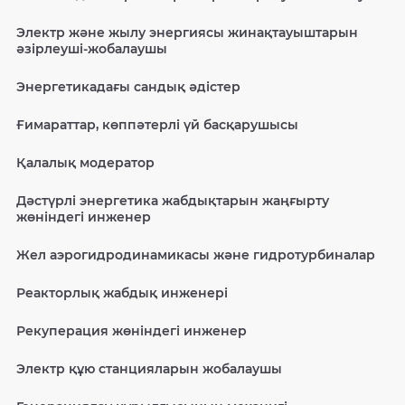
Электр және жылу энергиясы жинақтауыштарын
әзірлеуші-жобалаушы
Энергетикадағы сандық әдістер
Ғимараттар, көппәтерлі үй басқарушысы
Қалалық модератор
Дәстүрлі энергетика жабдықтарын жаңғырту
жөніндегі инженер
Жел аэрогидродинамикасы және гидротурбиналар
Реакторлық жабдық инженері
Рекуперация жөніндегі инженер
Электр құю станцияларын жобалаушы