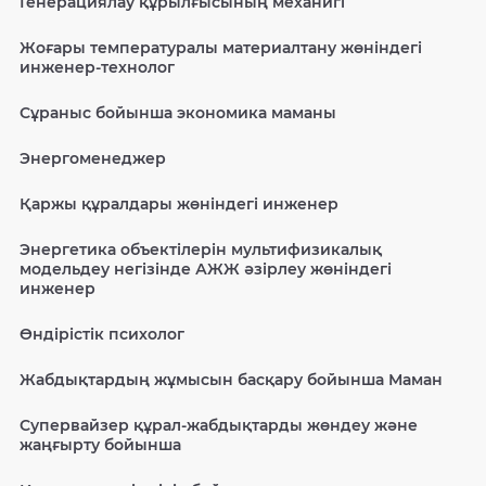
Генерациялау құрылғысының механигі
Жоғары температуралы материалтану жөніндегі
инженер-технолог
Сұраныс бойынша экономика маманы
Энергоменеджер
Қаржы құралдары жөніндегі инженер
Энергетика объектілерін мультифизикалық
модельдеу негізінде АЖЖ әзірлеу жөніндегі
инженер
Өндірістік психолог
Жабдықтардың жұмысын басқару бойынша Маман
Супервайзер құрал-жабдықтарды жөндеу және
жаңғырту бойынша