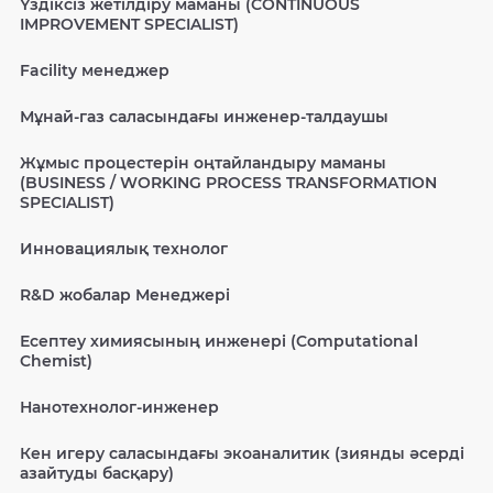
Үздіксіз жетілдіру маманы (CONTINUOUS
IMPROVEMENT SPECIALIST)
Facility менеджер
Мұнай-газ саласындағы инженер-талдаушы
Жұмыс процестерін оңтайландыру маманы
(BUSINESS / WORKING PROCESS TRANSFORMATION
SPECIALIST)
Инновациялық технолог
R&D жобалар Менеджері
Есептеу химиясының инженері (Computational
Chemist)
Нанотехнолог-инженер
Кен игеру саласындағы экоаналитик (зиянды әсерді
азайтуды басқару)