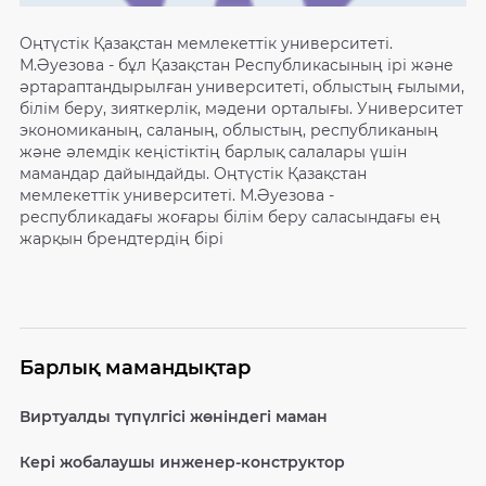
Оңтүстік Қазақстан мемлекеттік университеті.
М.Әуезова - бұл Қазақстан Республикасының ірі және
әртараптандырылған университеті, облыстың ғылыми,
білім беру, зияткерлік, мәдени орталығы. Университет
экономиканың, саланың, облыстың, республиканың
және әлемдік кеңістіктің барлық салалары үшін
мамандар дайындайды. Оңтүстік Қазақстан
мемлекеттік университеті. М.Әуезова -
республикадағы жоғары білім беру саласындағы ең
жарқын брендтердің бірі
Барлық мамандықтар
Виртуалды түпүлгісі жөніндегі маман
Кері жобалаушы инженер-конструктор