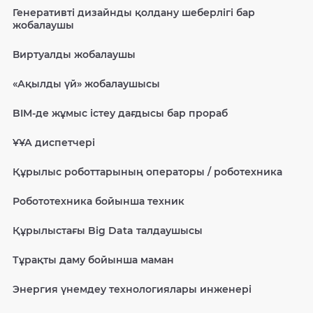
Генеративті дизайнды қолдану шеберлігі бар
жобалаушы
Виртуалды жобалаушы
«Ақылды үй» жобалаушысы
BIM-де жұмыс істеу дағдысы бар прораб
ҰҰА диспетчері
Құрылыс роботтарының операторы / роботехника
Робототехника бойынша техник
Құрылыстағы Big Data талдаушысы
Тұрақты даму бойынша маман
Энергия үнемдеу технологиялары инженері