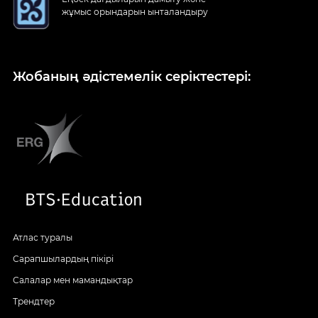
жұмыс орындарын ынталандыру
Жобаның әдістемелік серіктестері:
Атлас туралы
Сарапшылардың пікірі
Салалар мен мамандықтар
Трендтер