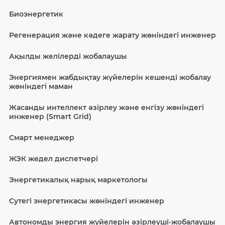
Биоэнергетик
Регенерация және кәдеге жарату жөніндегі инженер
Ақылды желілерді жобалаушы
Энергиямен жабдықтау жүйелерін кешенді жобалау
жөніндегі маман
Жасанды интеллект әзірлеу және енгізу жөніндегі
инженер (Smart Grid)
Смарт менеджер
ЖЭК жедел диспетчері
Энергетикалық нарық маркетологы
Сутегі энергетикасы жөніндегі инженер
Автономды энергия жүйелерін әзірлеуші-жобалаушы