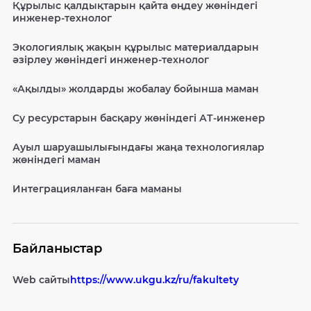
Құрылыс қалдықтарын қайта өңдеу жөніндегі
инженер-технолог
Экологиялық жақын құрылыс материалдарын
әзірлеу жөніндегі инженер-технолог
«Ақылды» жолдарды жобалау бойынша маман
Су ресурстарын басқару жөніндегі АТ-инженер
Ауыл шаруашылығындағы жаңа технологиялар
жөніндегі маман
Интеграцияланған баға маманы
Байланыстар
Web сайты
https://www.ukgu.kz/ru/fakultety