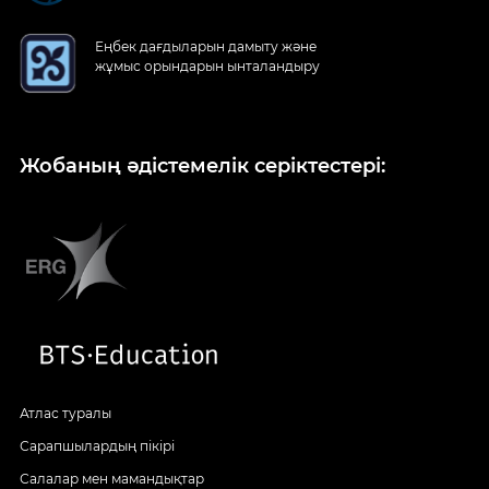
Еңбек дағдыларын дамыту және
жұмыс орындарын ынталандыру
Жобаның әдістемелік серіктестері:
Атлас туралы
Сарапшылардың пікірі
Салалар мен мамандықтар