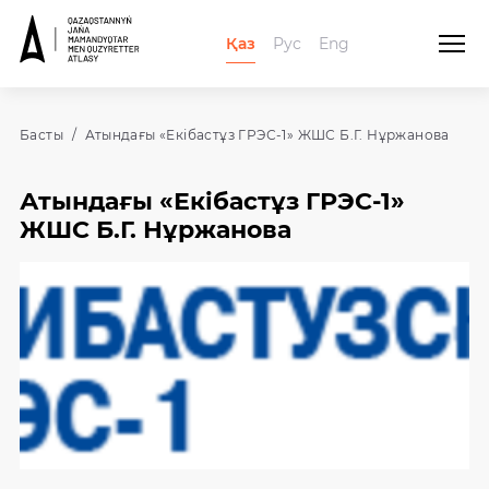
Қаз
Рус
Eng
Басты
Атындағы «Екібастұз ГРЭС-1» ЖШС Б.Г. Нұржанова
Атындағы «Екібастұз ГРЭС-1»
ЖШС Б.Г. Нұржанова