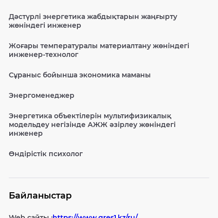
Дәстүрлі энергетика жабдықтарын жаңғырту
жөніндегі инженер
Жоғары температуралы материалтану жөніндегі
инженер-технолог
Сұраныс бойынша экономика маманы
Энергоменеджер
Энергетика объектілерін мультифизикалық
модельдеу негізінде АЖЖ әзірлеу жөніндегі
инженер
Өндірістік психолог
Байланыстар
Web сайты :
https://www.gres1.kz/ru/