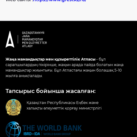
Жаңа мамандықтар мен құзыреттілік Атласы
- бұл
сарапшылардың пікірінше, жақын арада пайда болатын жаңа
мамандықтар жиынтығы. Бұл Атластағы жақын болашақ 5-10
жылға анықталады.
Тапсырыс бойынша жасалған:
Қазақстан Республикасы Еңбек және
халықты әлеуметтік қорғау министрлігі