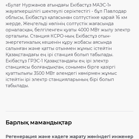
«Булат Нуржанов атындағы Екібастұз МАЭС-1»
жауапкершілігі шектеулі серіктестігі - бұл Павлодар
облысы, Екібастұз қаласынан солтүстікке қарай 16 км
жерде, Жеңгельді көлінің солтүстік жағасында
орналасқан, белгіленген қуаты 4000 МВт жылу электр
орталығы. Станция КСРО-ның Екібастұз отын-
энергетикалық кешенін құру жобасы аясында
салынған және қатты отынмен жұмыс істейтін
Қазақстандағы ең ірі станция болып табылады.
Екібастұз ГРЭС-1 Қазақстандағы ең ірі электр
станциясы болғандықтан, сонымен бірге қазіргі
қуаттылығы 3500 МВт әлемдегі көмірмен жұмыс
істейтін ірі электр станцияларының бірі болып
табылады.
Барлық мамандықтар
Регенерация және кәдеге жарату жөніндегі инженер