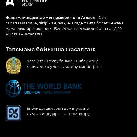
Жаңа мамандықтар мен құзыреттілік Атласы
- бұл
сарапшылардың пікірінше, жақын арада пайда болатын жаңа
мамандықтар жиынтығы. Бұл Атластағы жақын болашақ 5-10
жылға анықталады.
Тапсырыс бойынша жасалған:
Қазақстан Республикасы Еңбек және
халықты әлеуметтік қорғау министрлігі
Еңбек дағдыларын дамыту және
жұмыс орындарын ынталандыру