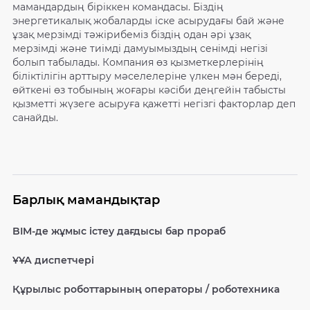
мамандардың біріккен командасы. Біздің
энергетикалық жобаларды іске асырудағы бай және
ұзақ мерзімді тәжірибеміз біздің одан әрі ұзақ
мерзімді және тиімді дамуымыздың сенімді негізі
болып табылады. Компания өз қызметкерлерінің
біліктілігін арттыру мәселелеріне үлкен мән береді,
өйткені өз тобының жоғары кәсіби деңгейін табысты
қызметті жүзеге асыруға қажетті негізгі факторлар деп
санайды.
Барлық мамандықтар
BIM-де жұмыс істеу дағдысы бар прораб
ҰҰА диспетчері
Құрылыс роботтарының операторы / роботехника