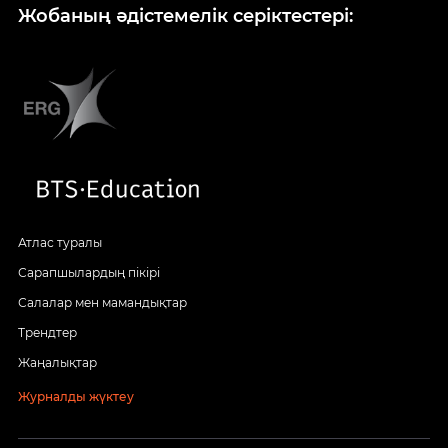
Жобаның әдістемелік серіктестері:
Атлас туралы
Сарапшылардың пікірі
Салалар мен мамандықтар
Трендтер
Жаңалықтар
Журналды жүктеу