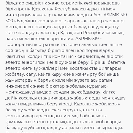
бірқатар өндірістік және сервистік кәсіпорындарды
біріктіретін Қазақстан Республикасындағы тігінен
интеграцияланған ірі компаниялардың бірі. ASPMK-519
500 кВ дейінгі кернеулерге арналған электр желілері
мен қосалқы станцияларды жобалау, салу, жаңарту
және жөндеу саласында Қазақстан Республикасының
нарығында жетекші орынға ие. ASPMK-519 -
корпоративтік стратегияға және салалық тиесілігіне
сәйкес үш бағытқа біріктірілген кәсіпорындарды
қамтитын холдингтік компания - сервистік, өндірістік,
электр энергиясын өндіру және беру. Бірінші бағытқа
электр жеткізу желілері мен қосалқы станцияларды
жобалау, салу, қайта құру және жаңғырту бойынша
жұмыстардың барлық көлемін жүзеге асыратын
инженерлік және бірқатар жобалық-құрылыс-
монтаждық ұйымдар, сондай-ақ жабдықтау, кілтке
дейін қосалқы станцияларда жабдықтарды монтаждау
және пайдалануға беру кіреді. Құрылыс жобаларын
басқару жобаларды іске асыруға қатысатын
компаниялар арасындағы икемді байланысты
қамтамасыз ететін орталықтандырылған жобаларды
басқару жүйесін қолдану арқылы жүзеге асырылады.