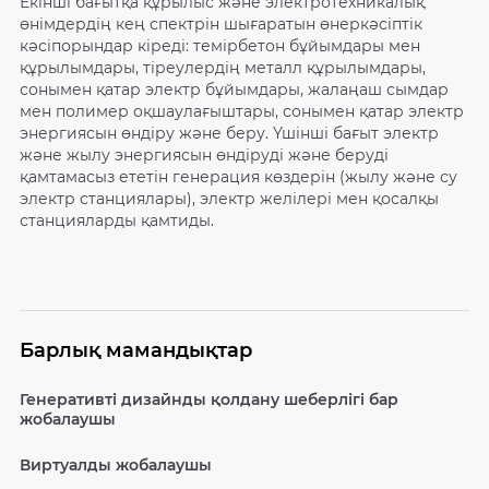
Екінші бағытқа құрылыс және электротехникалық
өнімдердің кең спектрін шығаратын өнеркәсіптік
кәсіпорындар кіреді: темірбетон бұйымдары мен
құрылымдары, тіреулердің металл құрылымдары,
сонымен қатар электр бұйымдары, жалаңаш сымдар
мен полимер оқшаулағыштары, сонымен қатар электр
энергиясын өндіру және беру. Үшінші бағыт электр
және жылу энергиясын өндіруді және беруді
қамтамасыз ететін генерация көздерін (жылу және су
электр станциялары), электр желілері мен қосалқы
станцияларды қамтиды.
Барлық мамандықтар
Генеративті дизайнды қолдану шеберлігі бар
жобалаушы
Виртуалды жобалаушы