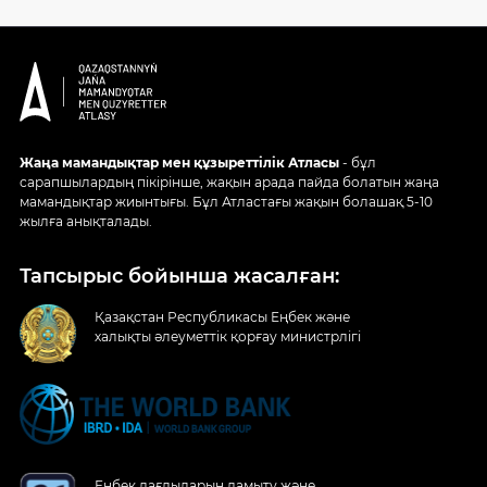
Жаңа мамандықтар мен құзыреттілік Атласы
- бұл
сарапшылардың пікірінше, жақын арада пайда болатын жаңа
мамандықтар жиынтығы. Бұл Атластағы жақын болашақ 5-10
жылға анықталады.
Тапсырыс бойынша жасалған:
Қазақстан Республикасы Еңбек және
халықты әлеуметтік қорғау министрлігі
Еңбек дағдыларын дамыту және