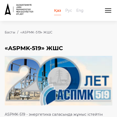
Қаз
Рус
Eng
Басты
«ASPMK-519» ЖШС
«ASPMK-519» ЖШС
ASPMK-519 - энергетика саласында жұмыс істейтін