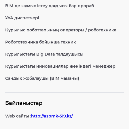
BIM-де жұмыс істеу дағдысы бар прораб
ҰҰА диспетчері
Құрылыс роботтарының операторы / роботехника
Робототехника бойынша техник
Құрылыстағы Big Data талдаушысы
Құрылыстағы инновациялар жөніндегі менеджер
Сандық жобалаушы (BIM маманы)
Байланыстар
Web сайты :
http://aspmk-519.kz/