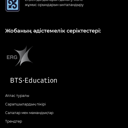
жұмыс орындарын ынталандыру
Жобаның әдістемелік серіктестері:
Атлас туралы
Сарапшылардың пікірі
Салалар мен мамандықтар
Трендтер