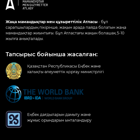
Жаңа мамандықтар мен құзыреттілік Атласы
- бұл
сарапшылардың пікірінше, жақын арада пайда болатын жаңа
мамандықтар жиынтығы. Бұл Атластағы жақын болашақ 5-10
жылға анықталады.
Тапсырыс бойынша жасалған:
Қазақстан Республикасы Еңбек және
халықты әлеуметтік қорғау министрлігі
Еңбек дағдыларын дамыту және
жұмыс орындарын ынталандыру