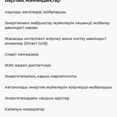
Барлық мамандықтар
Ақылды желілерді жобалаушы
Энергиямен жабдықтау жүйелерін кешенді жобалау
жөніндегі маман
Жасанды интеллект әзірлеу және енгізу жөніндегі
инженер (Smart Grid)
Смарт менеджер
ЖЭК жедел диспетчері
Энергетикалық нарық маркетологы
Автономды энергия жүйелерін әзірлеуші-жобалаушы
Энергетикадағы сандық әдістер
Қалалық модератор