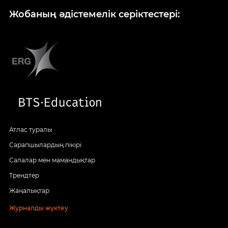
Жобаның әдістемелік серіктестері:
Атлас туралы
Сарапшылардың пікірі
Салалар мен мамандықтар
Трендтер
Жаңалықтар
Журналды жүктеу