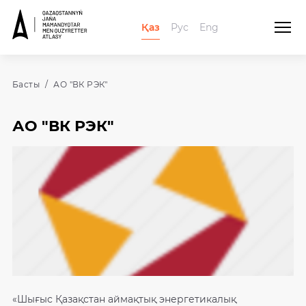
Қаз
Рус
Eng
Басты
АО "ВК РЭК"
АО "ВК РЭК"
«Шығыс Қазақстан аймақтық энергетикалық