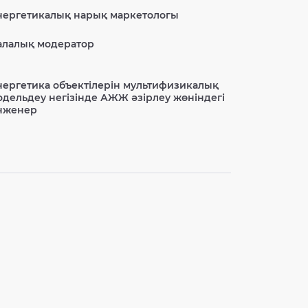
нергетикалық нарық маркетологы
алалық модератор
нергетика объектілерін мультифизикалық
одельдеу негізінде АЖЖ әзірлеу жөніндегі
нженер