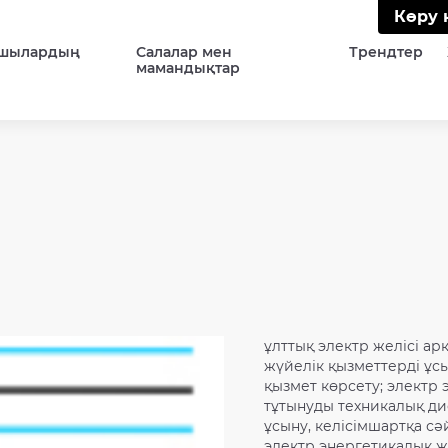
Көру 
шылардың
Салалар мен
Трендтер
мамандықтар
ұлттық электр желісі а
жүйелік қызметтерді ұсы
қызмет көрсету; электр
тұтынуды техникалық д
ұсыну, келісімшартқа с
электр энергетикалық 