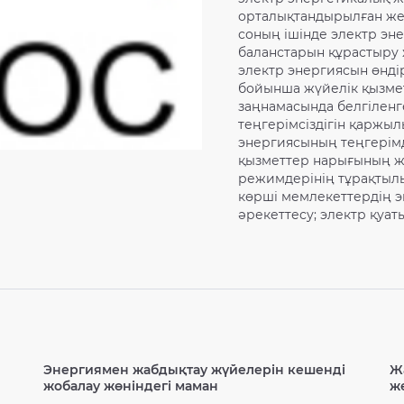
орталықтандырылған жед
соның ішінде электр эн
баланстарын құрастыру ж
электр энергиясын өнді
бойынша жүйелік қызмет
заңнамасында белгіленг
теңгерімсіздігін қаржыл
энергиясының теңгерімд
қызметтер нарығының ж
режимдерінің тұрақтылы
көрші мемлекеттердің 
әрекеттесу; электр қуат
Энергиямен жабдықтау жүйелерін кешенді
Ж
жобалау жөніндегі маман
ж