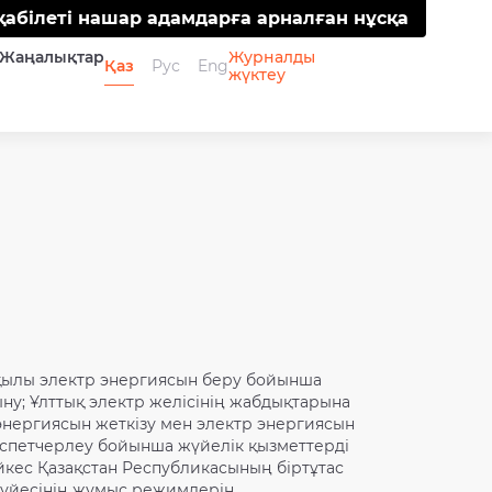
қабілеті нашар адамдарға арналған нұсқа
Жаңалықтар
Журналды
Қаз
Рус
Eng
жүктеу
рқылы электр энергиясын беру бойынша
ну; Ұлттық электр желісінің жабдықтарына
 энергиясын жеткізу мен электр энергиясын
испетчерлеу бойынша жүйелік қызметтерді
әйкес Қазақстан Республикасының біртұтас
жүйесінің жұмыс режимдерін