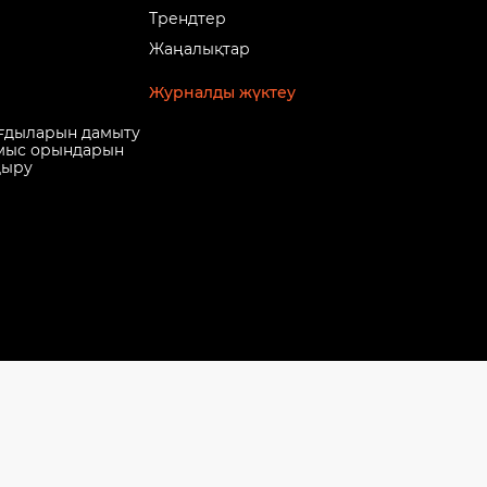
Трендтер
Жаңалықтар
Журналды жүктеу
ғдыларын дамыту
мыс орындарын
дыру