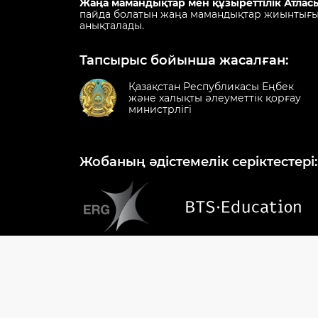
Жаңа мамандықтар мен құзыреттілік Атлас
пайда болатын жаңа мамандықтар жиынтығы.
анықталады.
Тапсырыс бойынша жасалған:
Қазақстан Республикасы Еңбек
және халықты әлеуметтік қорғау
министрлігі
Жобаның әдістемелік серіктестері:
1414