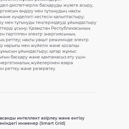
ел-диспетчерлік басқаруды жүзеге асыру,
ергиясын өндіру мен тұтынудың нақты
әне күнделікті кестесін қалыптастыру;
ру мен тұтынуды теңгерімдеуді ұйымдастыру
терді ұсыну; Қазақстан Республикасының
ен тәртіппен электр энергиясының
ық реттеу; нақты уақыт режимінде электр
і нарығы мен жүйелік және қосалқы
ұмысын ұйымдастыру; қатар жұмыс
ғын басқару және қамтамасыз ету үшін
энергетикалық жүйелерімен өзара
ын реттеу және резервтеу
асанды интеллект әзірлеу және енгізу
өніндегі инженер (Smart Grid)