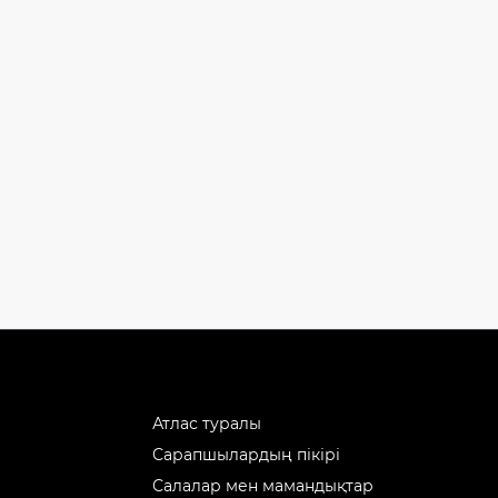
Атлас туралы
Сарапшылардың пікірі
Салалар мен мамандықтар