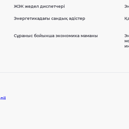
ЖЭК жедел диспетчері
Э
Энергетикадағы сандық әдістер
Қ
Сұраныс бойынша экономика маманы
Э
м
и
nii