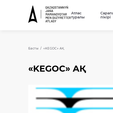
Атлас
Сарап
туралы
пікірі
Басты
«KEGOC» АҚ
«KEGOC» АҚ