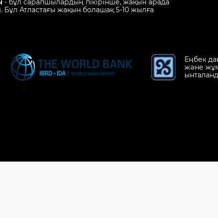
ы
- бұл сарапшылардың пікірінше, жақын арада
 Бұл Атластағы жақын болашақ 5-10 жылға
Еңбек да
және жұ
ынталан